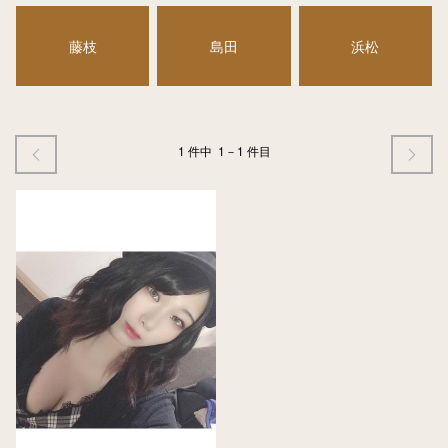
藤枝
島田
浜松
1 件中
1－1 件目