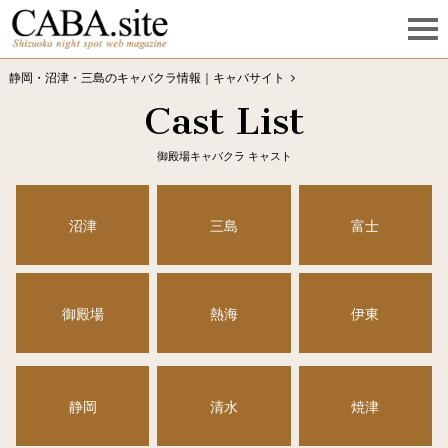
静岡・沼津・三島のキャバクラ情報｜キャバサイト
Cast List
静岡キャバクラ キャスト
沼津/三島/富士/御殿場/熱海/伊豆・伊東
御殿場キャバクラのキャスト
御殿場キャバクラ キャスト
沼津
三島
富士
御殿場
熱海
伊東
静岡
清水
焼津